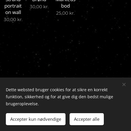
portrait
bod
30,00
kr.
on wall
25,00
kr.
30,00
kr.
Dette websted bruger cookies for at sikre en korrekt
© 2024 Alle rettigheder forbeholdes
funktion, sikkerhed og for at give dig den bedst mulige
Cookies
brugeroplevelse.
Sprog
Accepter kun nødvendige
Accepter alle
Dansk
English