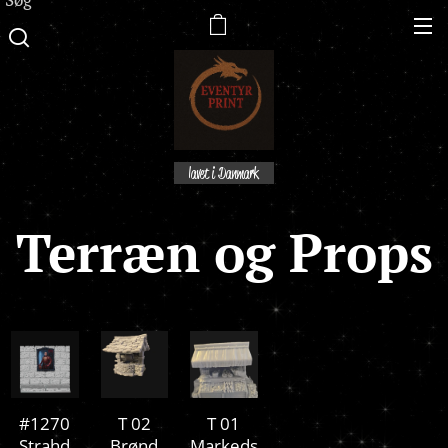
lavet i Danmark
Terræn og Props
#1270
T 02
T 01
Strahd
Brønd
Markeds