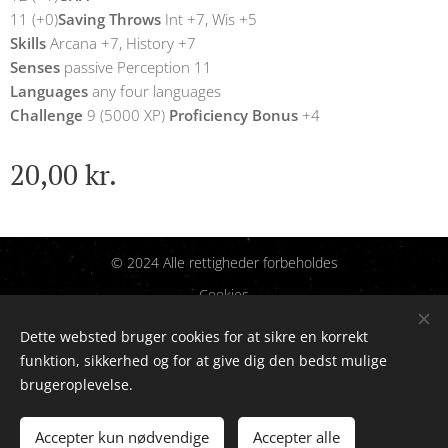
11 (+0)
Saving Throws
Int +7, Wis +5
Skills
Arcana +7, History +7
Senses
passive Perception 11
Languages
any four languages
Challenge
9 (5000 XP)
Proficiency Bonus
+4
20,00
kr.
© 2024 Alle rettigheder forbeholdes
Cookies
Dette websted bruger cookies for at sikre en korrekt
Sprog
funktion, sikkerhed og for at give dig den bedst mulige
Dansk
English
brugeroplevelse.
Tilføj til kurven
Accepter kun nødvendige
Accepter alle