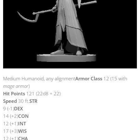
Medium Humanoid, any alignment
Armor Class
12 (15 with
mage armor
)
Hit Points
121 (22d8 + 22)
Speed
30 ft.
STR
9 (-1)
DEX
14 (+2)
CON
12 (+1)
INT
17 (+3)
WIS
12 (+1)
CHA