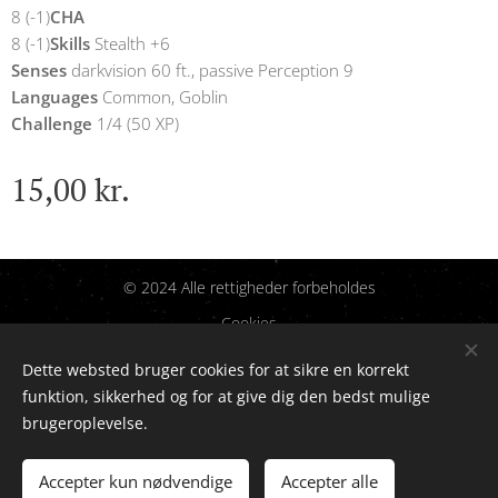
8 (-1)
CHA
8 (-1)
Skills
Stealth +6
Senses
darkvision 60 ft., passive Perception 9
Languages
Common, Goblin
Challenge
1/4 (50 XP)
15,00
kr.
© 2024 Alle rettigheder forbeholdes
Cookies
Dette websted bruger cookies for at sikre en korrekt
Sprog
funktion, sikkerhed og for at give dig den bedst mulige
Dansk
English
brugeroplevelse.
Tilføj til kurven
Accepter kun nødvendige
Accepter alle