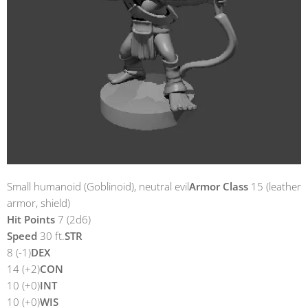
Small humanoid (Goblinoid), neutral evil
Armor Class
15 (leather
armor, shield)
Hit Points
7 (2d6)
Speed
30 ft.
STR
8 (-1)
DEX
14 (+2)
CON
10 (+0)
INT
10 (+0)
WIS