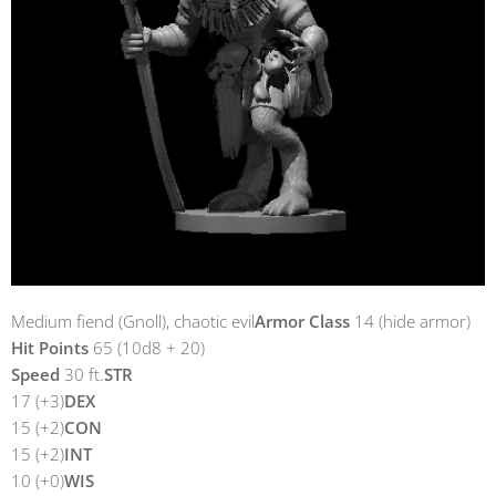
Medium fiend (Gnoll), chaotic evil
Armor Class
14 (hide armor)
Hit Points
65 (10d8 + 20)
Speed
30 ft.
STR
17 (+3)
DEX
15 (+2)
CON
15 (+2)
INT
10 (+0)
WIS