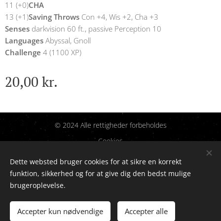
11 (+0)
CHA
13 (+1)
Saving Throws
Con +4, Wis +2, Cha +3
Senses
darkvision 60 ft., passive Perception 10
Languages
Abyssal, Gnoll
Challenge
4 (1100 XP)
20,00
kr.
© 2024 Alle rettigheder forbeholdes
Cookies
Dette websted bruger cookies for at sikre en korrekt
Sprog
funktion, sikkerhed og for at give dig den bedst mulige
Dansk
English
brugeroplevelse.
Tilføj til kurven
Accepter kun nødvendige
Accepter alle