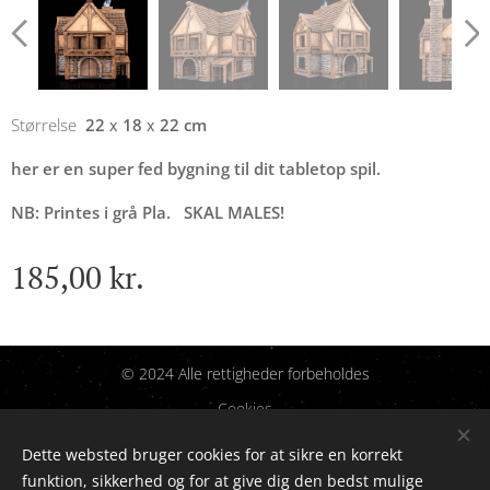
x
x
Størrelse
22
18
22 cm
her er en super fed bygning til dit tabletop spil.
NB: Printes i grå Pla. SKAL MALES!
185,00
kr.
© 2024 Alle rettigheder forbeholdes
Cookies
Dette websted bruger cookies for at sikre en korrekt
Sprog
funktion, sikkerhed og for at give dig den bedst mulige
Dansk
English