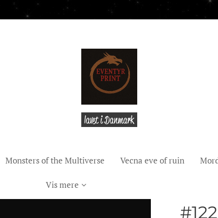
lavet i Danmark
Monsters of the Multiverse
Vecna eve of ruin
Mord
Vis mere
#122