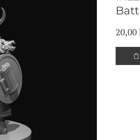
Bat
20,00