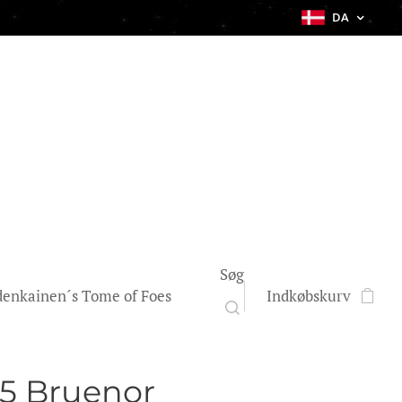
DA
Søg
enkainen´s Tome of Foes
Indkøbskurv
5 Bruenor